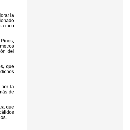
orar la
cionado
s cinco
 Pinos,
metros
ión del
os, que
 dichos
 por la
 más de
ara que
cálidos
ios.