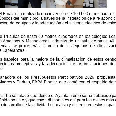
 Pinatar ha realizado una inversión de 100.000 euros para mej
úblicos del municipio, a través de la instalación de aire acondi
ución de equipos y la adecuación del sistema eléctrico de esto
n de 14 aulas de hasta 60 metros cuadrados en los colegios Los
s Antolinos y Maspalomas, además de un aula de hasta 40 
emás, se procederá al cambio de los equipos de climatizac
as Esperanzas.
trabajos para la mejora de la climatización de estos centr
éctricos preceptivos y la adecuación de las instalaciones de
o.
 ganadora de los Presupuestos Participativos 2026, propuesta
adres y Padres, FAPA Pinatar, que contó con el respaldo de
atar ha señalado que desde el Ayuntamiento se ha trabajado p
rápido posible y que estén disponibles así para los meses más 
 desarrollo de la actividad educativa y docente en estos espac