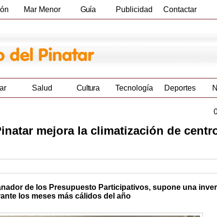
ión
Mar Menor
Guía
Publicidad
Contactar
Empresas
ar
Salud
Cultura
Tecnología
Deportes
N
natar mejora la climatización de centr
ganador de los Presupuesto Participativos, supone una inve
urante los meses más cálidos del año