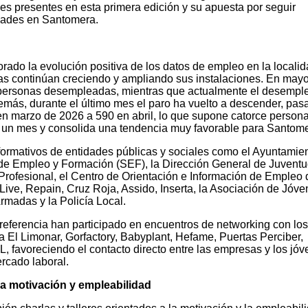
des presentes en esta primera edición y su apuesta por seguir
idades en Santomera.
orado la evolución positiva de los datos de empleo en la localid
as continúan creciendo y ampliando sus instalaciones. En may
personas desempleadas, mientras que actualmente el desempl
más, durante el último mes el paro ha vuelto a descender, pa
 marzo de 2026 a 590 en abril, lo que supone catorce person
n mes y consolida una tendencia muy favorable para Santome
nformativos de entidades públicas y sociales como el Ayuntamie
de Empleo y Formación (SEF), la Dirección General de Juventud
rofesional, el Centro de Orientación e Información de Empleo 
Live, Repain, Cruz Roja, Assido, Inserta, la Asociación de Jóv
rmadas y la Policía Local.
eferencia han participado en encuentros de networking con los
va El Limonar, Gorfactory, Babyplant, Hefame, Puertas Perciber,
L, favoreciendo el contacto directo entre las empresas y los jó
rcado laboral.
 la motivación y empleabilidad