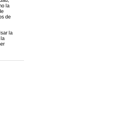
idad,
mo la
de
os de
sar la
 la
mer