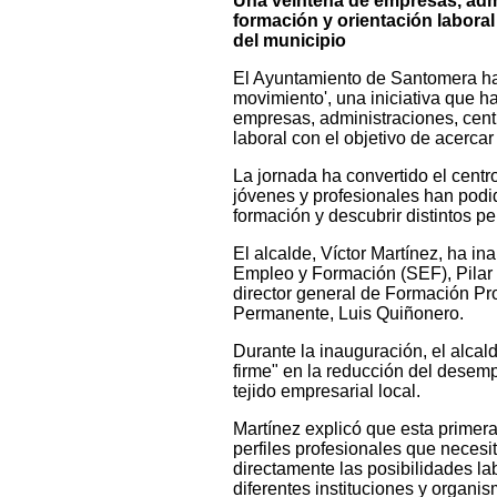
Una veintena de empresas, admi
formación y orientación labora
del municipio
El Ayuntamiento de Santomera ha
movimiento', una iniciativa que h
empresas, administraciones, cent
laboral con el objetivo de acerca
La jornada ha convertido el cent
jóvenes y profesionales han podi
formación y descubrir distintos per
El alcalde, Víctor Martínez, ha in
Empleo y Formación (SEF), Pilar 
director general de Formación P
Permanente, Luis Quiñonero.
Durante la inauguración, el alca
firme" en la reducción del desemp
tejido empresarial local.
Martínez explicó que esta primer
perfiles profesionales que necesi
directamente las posibilidades la
diferentes instituciones y organi