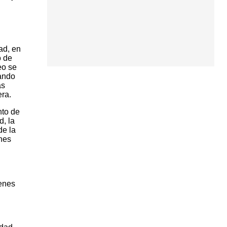
ad, en
o de
eo se
sando
as
ra.
nto de
, la
de la
enes
venes