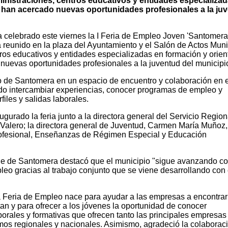
nistraciones, centros educativos y entidades especializa
l han acercado nuevas oportunidades profesionales a la ju
 celebrado este viernes la I Feria de Empleo Joven 'Santomera
a reunido en la plaza del Ayuntamiento y el Salón de Actos Muni
ros educativos y entidades especializadas en formación y orien
r nuevas oportunidades profesionales a la juventud del municipi
ro de Santomera en un espacio de encuentro y colaboración en 
do intercambiar experiencias, conocer programas de empleo y
files y salidas laborales.
augurado la feria junto a la directora general del Servicio Region
Valero; la directora general de Juventud, Carmen María Muñoz, 
rofesional, Enseñanzas de Régimen Especial y Educación
lde de Santomera destacó que el municipio "sigue avanzando c
leo gracias al trabajo conjunto que se viene desarrollando con 
a Feria de Empleo nace para ayudar a las empresas a encontrar
tan y para ofrecer a los jóvenes la oportunidad de conocer
borales y formativas que ofrecen tanto las principales empresa
smos regionales y nacionales. Asimismo, agradeció la colaborac