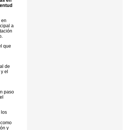
das en
ventud
 en
cipal a
tación
o.
el que
al de
y el
on paso
el
 los
s como
ión y