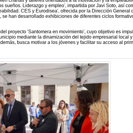
én charlas y talleres orientados a la motivación y la empleabil
os sueños. Liderazgo y empleo', impartida por Javi Soto, así co
abilidad. CES y Eurodisea', ofrecida por la Dirección General 
se han desarrollado exhibiciones de diferentes ciclos formativ
 del proyecto 'Santomera en movimiento', cuyo objetivo es impul
icipio mediante la dinamización del tejido empresarial local y
Además, busca motivar a los jóvenes y facilitar su acceso al pri