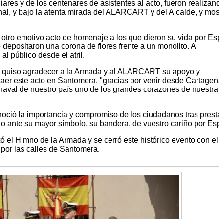
iares y de los centenares de asistentes al acto, fueron realizan
nal, y bajo la atenta mirada del ALARCART y del Alcalde, y mo
ar otro emotivo acto de homenaje a los que dieron su vida por E
e depositaron una corona de flores frente a un monolito. A
al público desde el atril.
ez quiso agradecer a la Armada y al ALARCART su apoyo y
raer este acto en Santomera. "gracias por venir desde Cartagen
 naval de nuestro país uno de los grandes corazones de nuestra
ció la importancia y compromiso de los ciudadanos tras prest
io ante su mayor símbolo, su bandera, de vuestro cariño por Es
tó el Himno de la Armada y se cerró este histórico evento con el
 por las calles de Santomera.