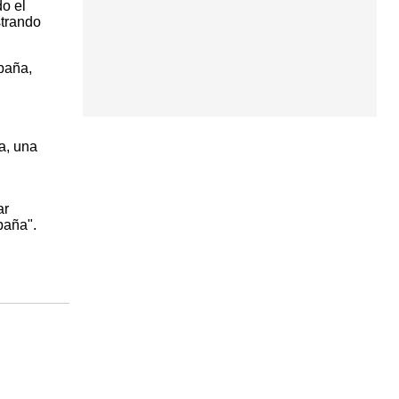
do el
strando
spaña,
a, una
ar
paña".