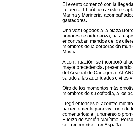
El evento comenzó con la llegada
la fuerza. El público asistente a
Marina y Marinería, acompañados
gastadores.
Una vez llegados a la plaza Borr
honores de ordenanza, para espera
encontraban mandos de los diferen
miembros de la corporación muni
Murcia.
A continuación, se incorporó al a
mayor precedencia, presentando s
del Arsenal de Cartagena (ALARC
saludó a las autoridades civiles y 
Otro de los momentos más emotivos
miembros de su cofradia, a los ac
Llegó entonces el acontecimient
pacientemente para vivir uno de
comentarios: el juramento o prom
Fuerza de Acción Marítima. Perso
su compromiso con España.