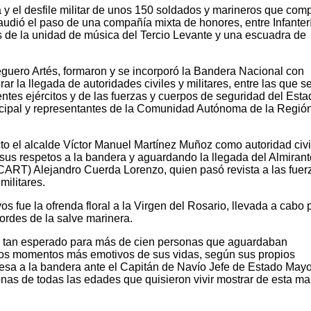
 y el desfile militar de unos 150 soldados y marineros que com
plaudió el paso de una compañía mixta de honores, entre Infanter
 de la unidad de música del Tercio Levante y una escuadra de
eguero Artés, formaron y se incorporó la Bandera Nacional con
r la llegada de autoridades civiles y militares, entre las que s
tes ejércitos y de las fuerzas y cuerpos de seguridad del Esta
cipal y representantes de la Comunidad Autónoma de la Regió
cto el alcalde Víctor Manuel Martínez Muñoz como autoridad civi
us respetos a la bandera y aguardando la llegada del Almirant
ART) Alejandro Cuerda Lorenzo, quien pasó revista a las fuer
militares.
 fue la ofrenda floral a la Virgen del Rosario, llevada a cabo 
ordes de la salve marinera.
o tan esperado para más de cien personas que aguardaban
 los momentos más emotivos de sus vidas, según sus propios
esa a la bandera ante el Capitán de Navío Jefe de Estado Mayo
nas de todas las edades que quisieron vivir mostrar de esta m