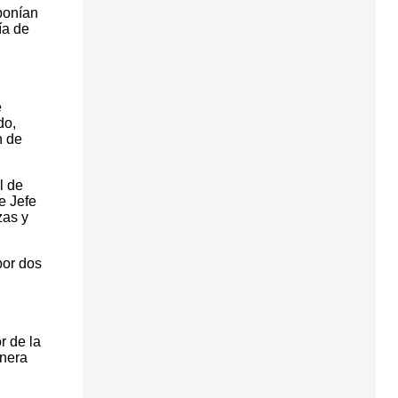
ponían
ía de
e
do,
n de
l de
e Jefe
zas y
por dos
r de la
anera