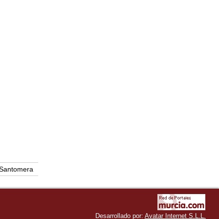
Santomera
Desarrollado por:
Avatar Internet S.L.L.