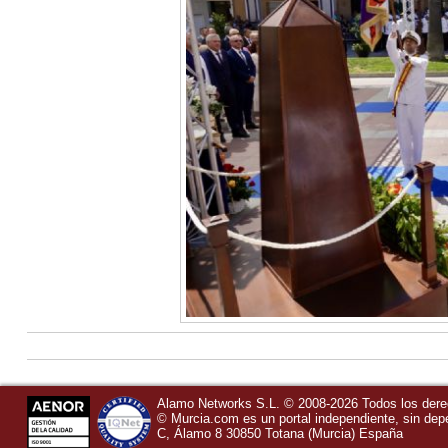
Alamo Networks S.L. © 2008-2026 Todos los der
©
Murcia.com
es un portal independiente, sin de
C, Álamo 8
30850
Totana
(Murcia)
España