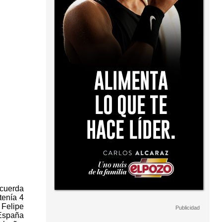
ecuerda
tenía 4
 Felipe
 España