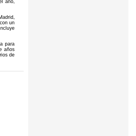
el año,
.
Madrid,
 con un
incluye
a para
ce años
rios de