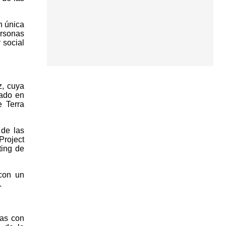
n única
ersonas
 social
z, cuya
mado en
e Terra
 de las
Project
ing de
con un
.
nas con