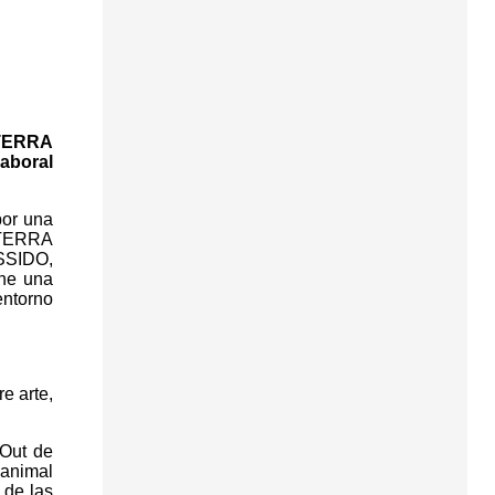
 TERRA
laboral
por una
 TERRA
SSIDO,
one una
entorno
e arte,
nOut de
 animal
 de las