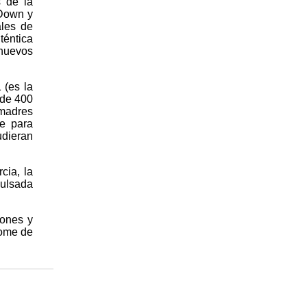
s de la
 Down y
ales de
téntica
 nuevos
(es la
 de 400
 madres
se para
dieran
cia, la
pulsada
iones y
rome de