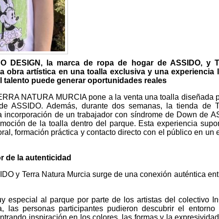
IDO DESIGN, la marca de ropa de hogar de ASSIDO, y
bra artística en una toalla exclusiva y una experiencia 
 talento puede generar oportunidades reales
, TERRA NATURA MURCIA pone a la venta una toalla diseñada 
 de ASSIDO. Además, durante dos semanas, la tienda de
incorporación de un trabajador con síndrome de Down de A
omoción de la toalla dentro del parque. Esta experiencia sup
ral, formación práctica y contacto directo con el público en un 
or de la autenticidad
DO y Terra Natura Murcia surge de una conexión auténtica entr
especial al parque por parte de los artistas del colectivo I
, las personas participantes pudieron descubrir el entorno
trando inspiración en los colores, las formas y la expresividad