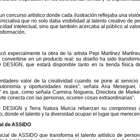
un concurso artístico donde cada ilustración reflejaba una visió
iniciativa que no solo daba visibilidad al talento creativo de p
dad intelectual, sino que también acercaba al público al valor
nsformación.
có especialmente la obra de la artista Pepi Martínez Martíne
a convertirse en un producto real: su diseño ha sido transfor
 DESIGN, que estará disponible tanto en la tienda física d
verdadero valor de la creatividad cuando se pone al servicio
 autonomía y oportunidades reales”, señala Ana Meseguer, 
s que, como señala Carmina Noguera, Directora de Market
rte conecta con las personas, ocurren cosas extraordinarias”.
O DESIGN y Terra Natura Murcia refuerzan su compromiso 
, donde el talento y la diversidad ocupan el lugar que merecen
al de ASSIDO
al de ASSIDO que transforma el talento artístico de perso