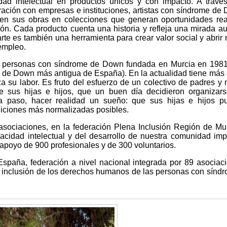
d intelectual en productos únicos y con impacto. A travé
oración con empresas e instituciones, artistas con síndrome de
rten sus obras en colecciones que generan oportunidades re
usión. Cada producto cuenta una historia y refleja una mirada au
te es también una herramienta para crear valor social y abrir
empleo.
 personas con síndrome de Down fundada en Murcia en 1981 
de Down más antigua de España). En la actualidad tiene más
za su labor. Es fruto del esfuerzo de un colectivo de padres y
e sus hijas e hijos, que un buen día decidieron organizar
 paso, hacer realidad un sueño: que sus hijas e hijos pu
ndiciones más normalizadas posibles.
 asociaciones, en la federación Plena Inclusión Región de Mur
acidad intelectual y del desarrollo de nuestra comunidad im
 apoyo de 900 profesionales y de 300 voluntarios.
paña, federación a nivel nacional integrada por 89 asociac
e inclusión de los derechos humanos de las personas con sínd