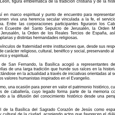
eón, figura emblemática de la tradición cristiana y de la hist
así en marco espiritual y punto de encuentro para representa
enen viva una herencia secular vinculada a la fe, el servici
ana. Entre las corporaciones participantes figuraron los Cab
n Ecuestre del Santo Sepulcro de Jerusalén, la Orden Mil
 Jerusalén, la Orden de los Reales Tercios de España, as
plarias y distintas hermandades religiosas.
 vínculos de fraternidad entre instituciones que, desde sus resp
e carácter religioso, cultural, benéfico y social, preservando a
ico y espiritual.
 de San Fernando, la Basílica acogió a representantes de
llas de una larga tradición que hunde sus raíces en la histori
ándose en la actualidad a través de iniciativas orientadas al se
los valores humanistas inspirados en el Evangelio.
mo, una ocasión para poner en valor el patrimonio histórico, cul
es de caballería, cuyo legado forma parte de la memoria co
do a la difusión del conocimiento histórico desde una pers
pel de la Basílica del Sagrado Corazón de Jesús como espa
 y cultural de la ciudad, acogiendo actos que favorecen el diál