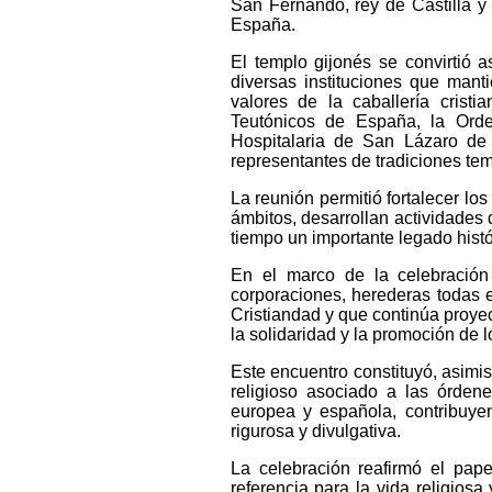
San Fernando, rey de Castilla y L
España.
El templo gijonés se convirtió 
diversas instituciones que manti
valores de la caballería cristi
Teutónicos de España, la Orde
Hospitalaria de San Lázaro de
representantes de tradiciones tem
La reunión permitió fortalecer los
ámbitos, desarrollan actividades d
tiempo un importante legado histór
En el marco de la celebración
corporaciones, herederas todas e
Cristiandad y que continúa proyect
la solidaridad y la promoción de 
Este encuentro constituyó, asimis
religioso asociado a las órden
europea y española, contribuyen
rigurosa y divulgativa.
La celebración reafirmó el pa
referencia para la vida religiosa