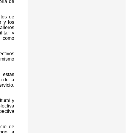
oria de
ntes de
o y los
alleros
itar y
í como
ectivos
l mismo
 estas
a de la
rvicio,
tural y
lectiva
pectiva
cio de
ogo, la