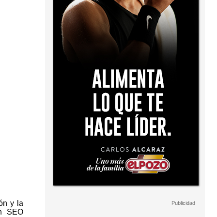
ón y la
en SEO