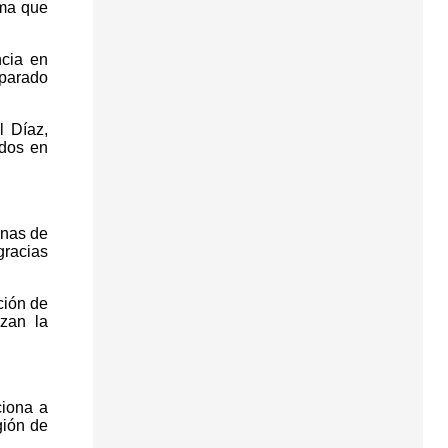
rma que
ncia en
eparado
l Díaz,
ados en
anas de
gracias
ción de
zan la
ciona a
gión de