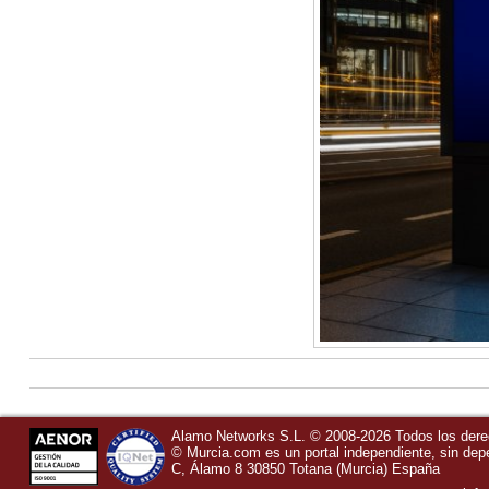
Alamo Networks S.L. © 2008-2026 Todos los der
©
Murcia.com
es un portal independiente, sin de
C, Álamo 8
30850
Totana
(Murcia)
España