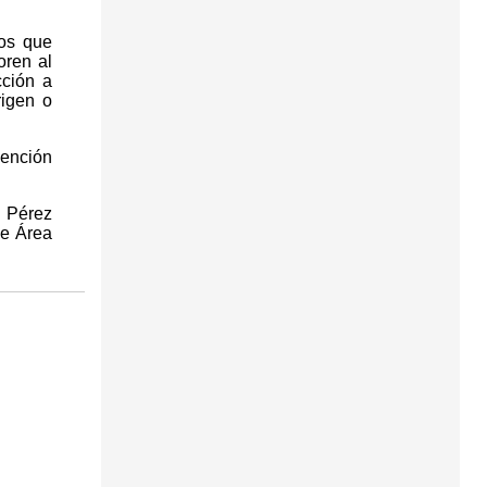
nos que
oren al
cción a
rigen o
vención
 Pérez
de Área