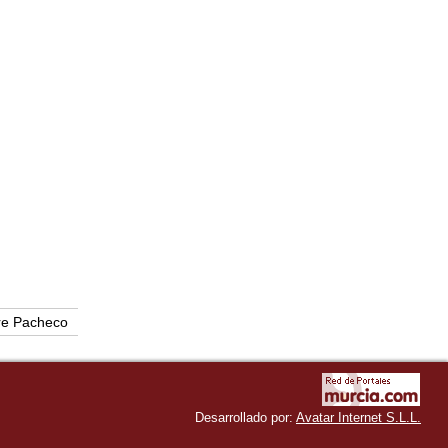
re Pacheco
Desarrollado por:
Avatar Internet S.L.L.