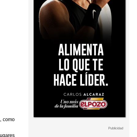
e, como
lugares