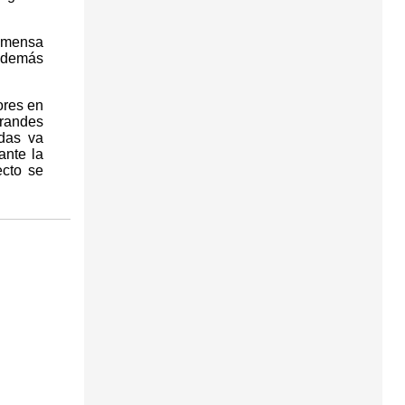
inmensa
 además
ores en
grandes
das va
ante la
ecto se