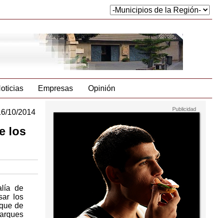
oticias
Empresas
Opinión
16/10/2014
e los
lía de
ar los
rque de
parques