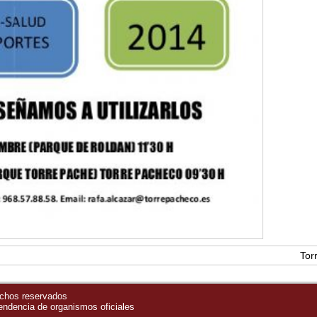
Tor
echos reservados
pendencia de organismos oficiales