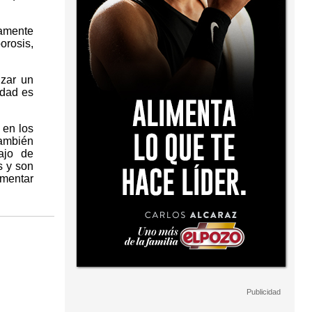
camente
rosis,
izar un
edad es
 en los
también
ajo de
s y son
umentar