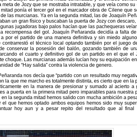
 la meta de Jozy que se mostraba intratable, y que veía como su
 mitad ponía el tercer gol en el marcador obra de Cilene que s
jo de las murcianas. Ya en la segunda mitad, las de Joaquín Pe
ban un gran físico y buscaban la puerta de Jozy con descaro,
algunas jugadoras bajo palos hacían que las pachequeras veía
ida recompensa del gol. Joaquín Peñaranda decidía a falta d
 a por el partido de una manera definitiva y sin miedo algun
 contrarrestó el técnico local optando también por el juego d
r de conservar la posesión del balón, gozando también de un
rcando el cuarto y definitivo gol de un partido en el que el
te choque. Las murcianas además lucían hoy su equipación e
nidad de “Hay salida” contra la violencia de genero.
 Peñaranda nos decía que “partido con un resultado muy negati
n la que me marcho es totalmente distinta, es cierto que en la 
ticamente en la manera de presionar y sumado al acierto a 
s a puerta en la primera mitad pero imparables para nuestra p
 en la segunda mitad hemos salido con mucha ambición a pesa
por el que hemos optado ambos equipos hemos sido muy super
tuar hoy aun y a pesar repito del resultado que al final