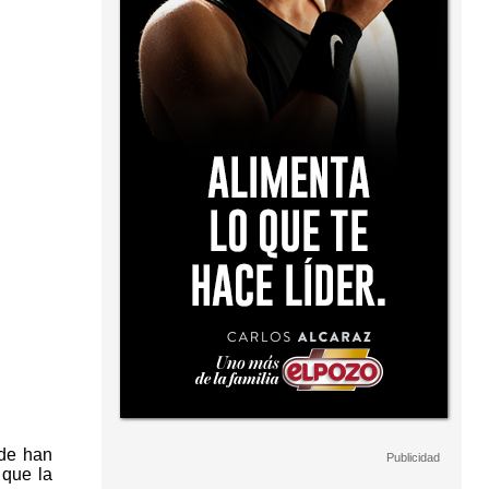
de han
 que la