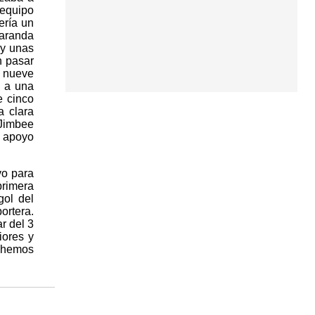
 equipo
ería un
ñaranda
 y unas
n pasar
e nueve
o a una
e cinco
a clara
 Jimbee
n apoyo
vo para
primera
gol del
ortera.
r del 3
iores y
 hemos