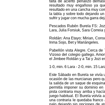
falta de acierto penalizó dema
resultado muy engañoso ya que
resultado en una cancha muy com
la tabla y sobre todo dejando u
sufrir y jugar con mucha garra dej
Pescados Rubén Burela FS: Jozi; 
Lara, Julia Forsiuk, Sara Correia 
Roldán: Ana Etayo; Mirian, Consu
Inma Sojo, Bet y Mariángeles.
Pabellón vista Alegre. Cerca de
Vizoso del colegio gallego. Amo
el Jimbee Roldán y a Tai y Jozi en
1-0, min. 6 Lara - 2-0, min. 15 Lar
Este Sábado en Burela se vivía u
ocasión de las murcianas pero qu
la salida de un saque de esquina
permitía imponer su dominio en 
pista contraria muy arriba y ha
juego habitual. El Burela volví
una contraria le quedaba franco 
palo dejando sin opciones de at