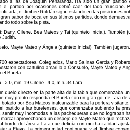
siado a las de Joaquín Peñaranda. Ha sido un gran partido
 el partido por ocasiones debió caer del lado murciano. P
plicada, el Jimbee Roldán sigue estando en las posiciones no
n gran sabor de boca en sus últimos partidos, donde demuestr
ando todo sobre la pista.
Dany, Cilene, Bea Mateos y Tai (quinteto inicial). También j
y Judith.
elo, Mayte Mateo y Ángela (quinteto inicial). También jugaron,
 700 espectadores. Colegiados, Mario Salinas García y Rober
nestaron con cartulina amarilla a Consuelo, Mayte Mateo y Án
 el Burela.
a - 3-0, min. 19 Cilene - 4-0, min. 34 Lara
n duelo directo en la parte alta de la tabla que comenzaba un
e muy pronto respondía el Burela con un gran gol de Lara de 
 botado por Bea Mateos inalcanzable para la portera visitante.
el partido a las burelenses, que comenzaba subiendo la pre
cía sentir muy incomodas a las pachequeras que no lograban h
a a marcar aprovechando un despeje de Mayte Mateo que recha
al borde del área a Lara que definía con mucha calidad ajust
ajar a Etayo. La primera mitad continuaba y el Jimbee come