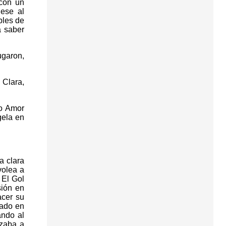
 con un
ese al
bles de
a saber
ugaron,
 Clara,
to Amor
gela en
a clara
volea a
 El Gol
sión en
acer su
zado en
ando al
nzaba a