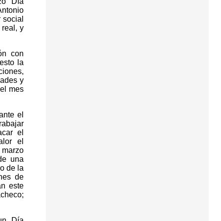
zo Día
Antonio
 social
real, y
ón con
esto la
ciones,
dades y
 el mes
ante el
rabajar
car el
lor el
e marzo
de una
o de la
nes de
an este
acheco;
un Día