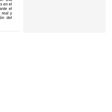
s en el
ante el
 real y
ión del