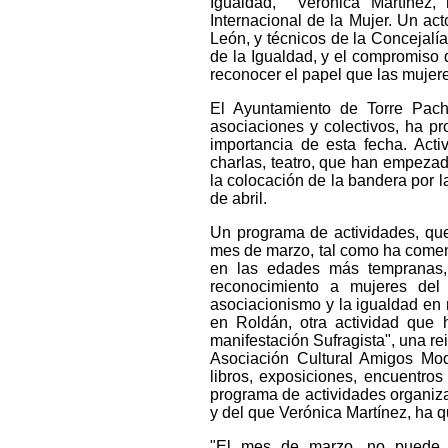
Igualdad, Verónica Martínez
Internacional de la Mujer. Un ac
León, y técnicos de la Concejalí
de la Igualdad, y el compromiso 
reconocer el papel que las mujere
El Ayuntamiento de Torre Pach
asociaciones y colectivos, ha pr
importancia de esta fecha. Acti
charlas, teatro, que han empezad
la colocación de la bandera por l
de abril.
Un programa de actividades, que 
mes de marzo, tal como ha coment
en las edades más tempranas, 
reconocimiento a mujeres del
asociacionismo y la igualdad en 
en Roldán, otra actividad que
manifestación Sufragista", una rei
Asociación Cultural Amigos Mo
libros, exposiciones, encuentros 
programa de actividades organiza
y del que Verónica Martínez, ha qu
"El mes de marzo, no puede