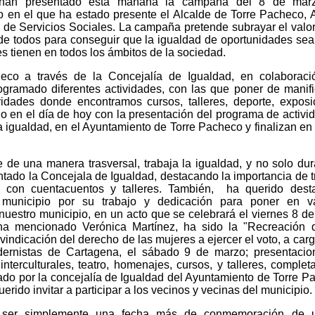
, han presentado esta mañana la campaña del 8 de mar
to en el que ha estado presente el Alcalde de Torre Pacheco, 
a de Servicios Sociales. La campaña pretende subrayar el valor
de todos para conseguir que la igualdad de oportunidades sea 
s tienen en todos los ámbitos de la sociedad.
eco a través de la Concejalía de Igualdad, en colaboraci
ogramado diferentes actividades, con las que poner de manifi
vidades donde encontramos cursos, talleres, deporte, exposi
o en el día de hoy con la presentación del programa de activi
a igualdad, en el Ayuntamiento de Torre Pacheco y finalizan en
de una manera trasversal, trabaja la igualdad, y no solo dur
ado la Concejala de Igualdad, destacando la importancia de t
con cuentacuentos y talleres. También, ha querido desta
 municipio por su trabajo y dedicación para poner en va
nuestro municipio, en un acto que se celebrará el viernes 8 d
 ha mencionado Verónica Martínez, ha sido la "Recreación 
vindicación del derecho de las mujeres a ejercer el voto, a carg
dernistas de Cartagena, el sábado 9 de marzo; presentacio
interculturales, teatro, homenajes, cursos, y talleres, complet
do por la concejalía de Igualdad del Ayuntamiento de Torre P
erido invitar a participar a los vecinos y vecinas del municipio.
 ser simplemente una fecha más de conmemoración de 