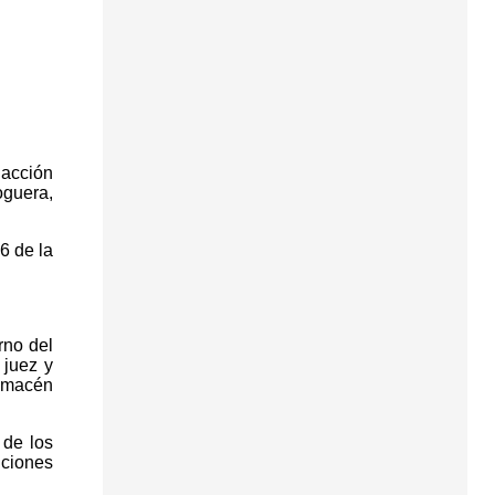
dacción
oguera,
6 de la
rno del
 juez y
almacén
 de los
iciones