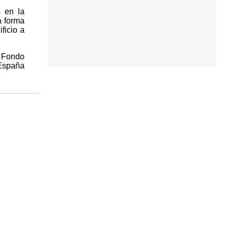
s en la
a forma
ficio a
l Fondo
 España