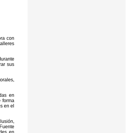
ora con
alleres
durante
rar sus
rales,
adas en
e forma
s en el
lusión,
 Fuente
udes en