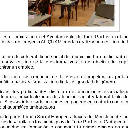
ales e Inmigración del Ayuntamiento de Torre Pacheco colab
ios/as del proyecto ALIQUAM puedan realizar una edición de t
uación de vulnerabilidad social del municipio han participado 
nueva edición de talleres formativos con el objetivo de mejo
ontrar un empleo.
 duración, se compone de talleres en competencias prelabo
mática básica/alfabetización digital e igualdad de género.
ivos, los participantes disfrutan de formaciones especializ
tutorías individualizadas de atención social y laboral tanto d
ca. Si estás interesado no dudes en ponerte en contacto con ello
eo aliquam@columbares.org
ado por el Fondo Social Europeo a través del Ministerio de Inc
 se desarrolla en los municipios de Torre Pacheco, Cartagena,
ortunidad en formación o conseguir tu primer empleo no d