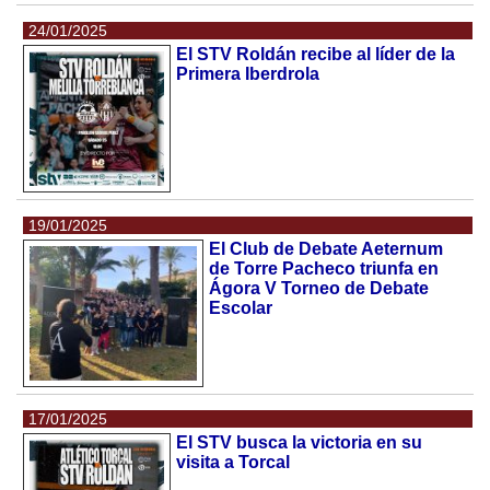
24/01/2025
El STV Roldán recibe al líder de la
Primera Iberdrola
19/01/2025
El Club de Debate Aeternum
de Torre Pacheco triunfa en
Ágora V Torneo de Debate
Escolar
17/01/2025
El STV busca la victoria en su
visita a Torcal