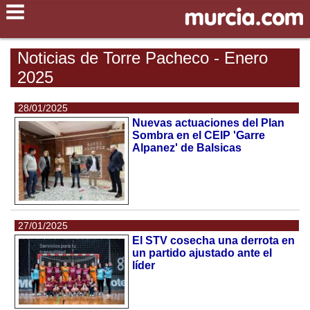
Noticias de Torre Pacheco - Enero
2025
28/01/2025
Nuevas actuaciones del Plan
Sombra en el CEIP 'Garre
Alpanez' de Balsicas
27/01/2025
El STV cosecha una derrota en
un partido ajustado ante el
líder