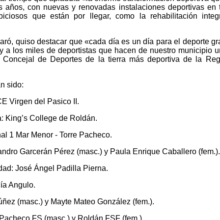
s años, con nuevas y renovadas instalaciones deportivas en 
iciosos que están por llegar, como la rehabilitación integ
aró, quiso destacar que «cada día es un día para el deporte gr
y a los miles de deportistas que hacen de nuestro municipio u
 Concejal de Deportes de la tierra más deportiva de la Re
n sido:
E Virgen del Pasico II.
: King’s College de Roldán.
nal 1 Mar Menor - Torre Pacheco.
jandro Garcerán Pérez (masc.) y Paula Enrique Caballero (fem.).
dad: José Ángel Padilla Pierna.
ía Angulo.
Núñez (masc.) y Mayte Mateo González (fem.).
e Pacheco FS (masc.) y Roldán FSF (fem.).