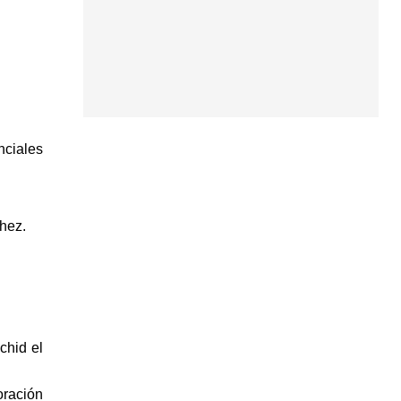
nciales
hez.
chid el
oración