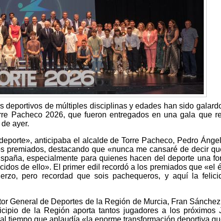
es deportivos de múltiples disciplinas y edades han sido galar
orre Pacheco 2026, que fueron entregados en una gala que r
 de ayer.
 deporte», anticipaba el alcalde de Torre Pacheco, Pedro Ánge
 los premiados, destacando que «nunca me cansaré de decir qu
España, especialmente para quienes hacen del deporte una f
idos de ello». El primer edil recordó a los premiados que «el é
erzo, pero recordad que sois pachequeros, y aquí la felic
ctor General de Deportes de la Región de Murcia, Fran Sánchez
cipio de la Región aporta tantos jugadores a los próximos
l tiempo que aplaudía «la enorme transformación deportiva qu