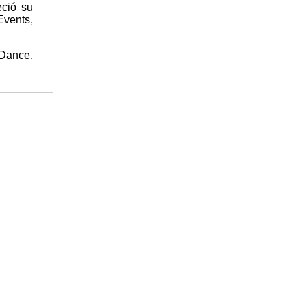
eció su
vents,
 Dance,