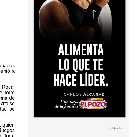
donados
eunió a
l Roca,
e Torre
orma de
xito se
idad se
, quien
 Juegos
e Torre