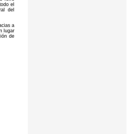
todo el
ral del
acias a
n lugar
gión de