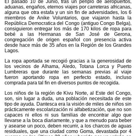
El pasado 10 de Junio, tras un periplo de aeropuertos,
aduanas, engaños, eternos viajes por carreteras africanas,
alguna que otra estafa y un sin fin de adversidades, los 6
miembros de Anike Voluntarios, que viajaron hasta la
República Democratica del Congo (antiguo Congo Belga),
consiguieron entregar los más de 170 kilos de ropa para
bebé a las Hermanas de San José de Gerona,
congregación de origen español con presencia activa
desde hace más de 35 años en la Región de los Grandes
Lagos.
La ropa aportada se recogió gracias a la generosidad de
los vecinos de Alhama, Aledo, Totana Lorca y Puerto
Lumbreras que durante las semanas previas al viaje
fueron aportando ropa en perfecto estado, incluso
comprada para tal fin en diversos puntos de recogida.
Los niños de la región de Kivu Norte, al Este del Congo,
son, sin lugar a duda, una población necesitada de este
tipo de ayuda. Dantesca era la visión de miles de niños sin
prácticamente escolarización ni alfabetización, que no son
capaces ni ellos ni sus familias de encontrar algo que
llevarse a la boca diariamente, y que a menudo para beber
y asearse un poco, deben recurrir, a los charcos de aguas
residuales, que una ciudad como Goma, devastada por 4