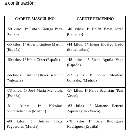
a continuación:
CADETE MASCULINO
CADETE FEMENINO
-50 kilos: 1º Rubén Garriga Parra
-40 kilos: 1ª Belén Baws Jorge
(España)
(Canarias)
-55 kilos: 1º Alberto Gaitero Martín
-44 kilos: 1ª Elena Hidalgo Ledo
(España)
(Extremadura)
-60 kilos: 1º Pablo Giner (España)
-48 kilos: 1ª Elena Aguila Vega
(España)
-66 kilos: 1º Adrián Oliver Belando
-52 kilos: 1ª Sonia Montero
(Valencia)
González (Madrid)
-73 kilos: 1º José María Mendiola
-57 kilos: 1ª Naroa Sacristán (País
(España)
Vasco)
-81 kilos: 1º Nikoloz
-63 kilos 1ª Maitane Herrero
Sherazadishvili (Madrid)
Zapiraín (País Vasco)
-90 kilos: 1º Adrián Plaza
-70 kilos 1ª Sara Rodríguez
Pegueroles (Murcia)
Rodríguez (España)