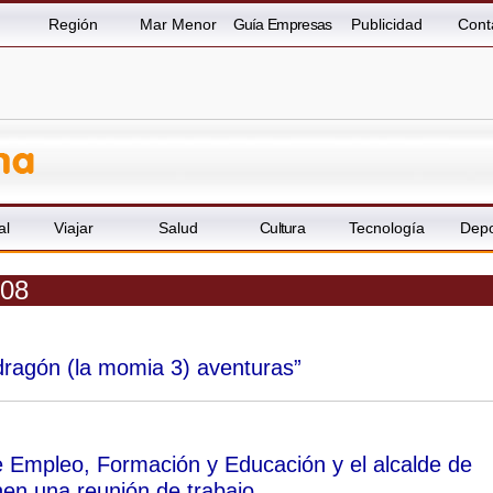
Región
Mar Menor
Guía Empresas
Publicidad
Cont
al
Viajar
Salud
Cultura
Tecnología
Depo
008
ragón (la momia 3) aventuras”
e Empleo, Formación y Educación y el alcalde de
en una reunión de trabajo