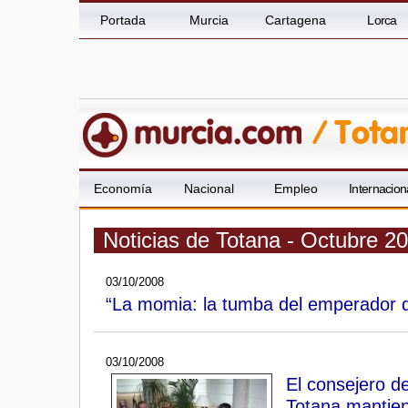
Portada
Murcia
Cartagena
Lorca
Economía
Nacional
Empleo
Internacion
Noticias de Totana - Octubre 2
03/10/2008
“La momia: la tumba del emperador d
03/10/2008
El consejero d
Totana mantien