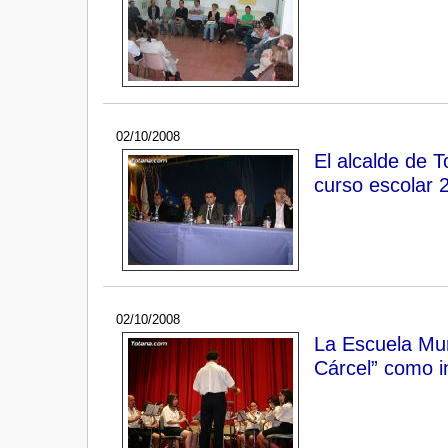
02/10/2008
El alcalde de T
curso escolar 
02/10/2008
La Escuela Mun
Cárcel” como i