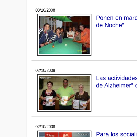
03/10/2008
Ponen en march
de Noche”
02/10/2008
Las actividade
de Alzheimer” 
02/10/2008
Para los social