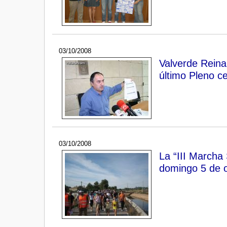
03/10/2008
Valverde Reina
último Pleno c
03/10/2008
La “III Marcha 
domingo 5 de 