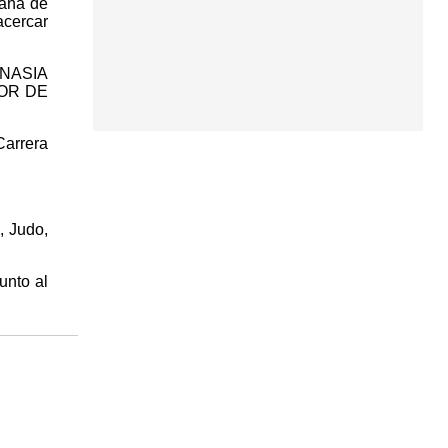
ana de
acercar
MNASIA
IOR DE
Carrera
, Judo,
nto al