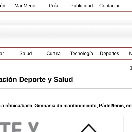
ión
Mar Menor
Guía
Publicidad
Contactar
Empresas
ar
Salud
Cultura
Tecnología
Deportes
N
ción Deporte y Salud
 rítmica/baile, Gimnasia de mantenimiento, Pádel/tenis, en