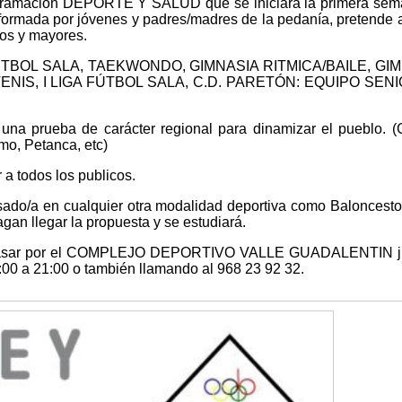
ramación DEPORTE Y SALUD que se iniciará la primera sem
á formada por jóvenes y padres/madres de la pedanía, pretende 
ños y mayores.
on FÚTBOL SALA, TAEKWONDO, GIMNASIA RITMICA/BAILE, GI
NIS, I LIGA FÚTBOL SALA, C.D. PARETÓN: EQUIPO SEN
na prueba de carácter regional para dinamizar el pueblo. (
smo, Petanca, etc)
 a todos los publicos.
esado/a en cualquier otra modalidad deportiva como Baloncesto
agan llegar la propuesta y se estudiará.
 pasar por el COMPLEJO DEPORTIVO VALLE GUADALENTIN ju
:00 a 21:00 o también llamando al 968 23 92 32.