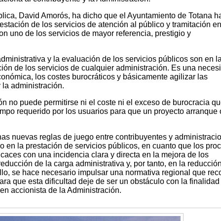
blica, David Amorós, ha dicho que el Ayuntamiento de Totana h
stación de los servicios de atención al público y tramitación en
on uno de los servicios de mayor referencia, prestigio y
dministrativa y la evaluación de los servicios públicos son en l
ación de los servicios de cualquier administración. Es una neces
económica, los costes burocráticos y básicamente agilizar las
 la administración.
ón no puede permitirse ni el coste ni el exceso de burocracia q
po requerido por los usuarios para que un proyecto arranque 
nas nuevas reglas de juego entre contribuyentes y administraci
 en la prestación de servicios públicos, en cuanto que los pro
aces con una incidencia clara y directa en la mejora de los
educción de la carga administrativa y, por tanto, en la reducció
ello, se hace necesario impulsar una normativa regional que rec
ara que esta dificultad deje de ser un obstáculo con la finalidad
 en accionista de la Administración.