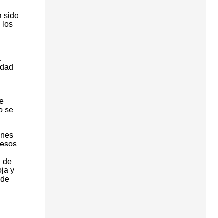
a sido
 los
a
idad
ue
o se
ones
cesos
n de
oja y
 de