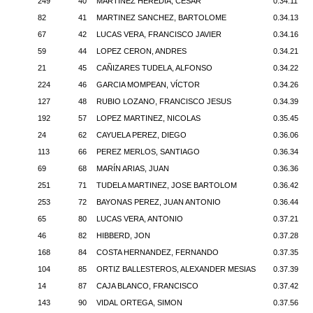
249
40
MARTINEZ HEREDIA, CESAR
0.34.11
82
41
MARTINEZ SANCHEZ, BARTOLOME
0.34.13
67
42
LUCAS VERA, FRANCISCO JAVIER
0.34.16
59
44
LOPEZ CERON, ANDRES
0.34.21
21
45
CAÑIZARES TUDELA, ALFONSO
0.34.22
224
46
GARCIA MOMPEAN, VÍCTOR
0.34.26
127
48
RUBIO LOZANO, FRANCISCO JESUS
0.34.39
192
57
LOPEZ MARTINEZ, NICOLAS
0.35.45
24
62
CAYUELA PEREZ, DIEGO
0.36.06
113
66
PEREZ MERLOS, SANTIAGO
0.36.34
69
68
MARÍN ARIAS, JUAN
0.36.36
251
71
TUDELA MARTINEZ, JOSE BARTOLOM
0.36.42
253
72
BAYONAS PEREZ, JUAN ANTONIO
0.36.44
65
80
LUCAS VERA, ANTONIO
0.37.21
46
82
HIBBERD, JON
0.37.28
168
84
COSTA HERNANDEZ, FERNANDO
0.37.35
104
85
ORTIZ BALLESTEROS, ALEXANDER MESIAS
0.37.39
14
87
CAJA BLANCO, FRANCISCO
0.37.42
143
90
VIDAL ORTEGA, SIMON
0.37.56