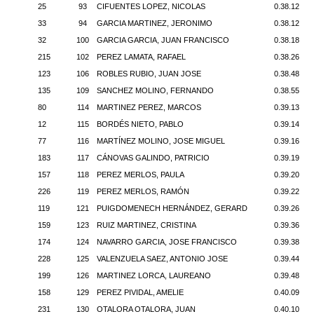
25
93
CIFUENTES LOPEZ, NICOLAS
0.38.12
33
94
GARCIA MARTINEZ, JERONIMO
0.38.12
32
100
GARCIA GARCIA, JUAN FRANCISCO
0.38.18
215
102
PEREZ LAMATA, RAFAEL
0.38.26
123
106
ROBLES RUBIO, JUAN JOSE
0.38.48
135
109
SANCHEZ MOLINO, FERNANDO
0.38.55
80
114
MARTINEZ PEREZ, MARCOS
0.39.13
12
115
BORDÉS NIETO, PABLO
0.39.14
77
116
MARTÍNEZ MOLINO, JOSE MIGUEL
0.39.16
183
117
CÁNOVAS GALINDO, PATRICIO
0.39.19
157
118
PEREZ MERLOS, PAULA
0.39.20
226
119
PEREZ MERLOS, RAMÓN
0.39.22
119
121
PUIGDOMENECH HERNÁNDEZ, GERARD
0.39.26
159
123
RUIZ MARTINEZ, CRISTINA
0.39.36
174
124
NAVARRO GARCIA, JOSE FRANCISCO
0.39.38
228
125
VALENZUELA SAEZ, ANTONIO JOSE
0.39.44
199
126
MARTINEZ LORCA, LAUREANO
0.39.48
158
129
PEREZ PIVIDAL, AMELIE
0.40.09
231
130
OTALORA OTALORA, JUAN
0.40.10