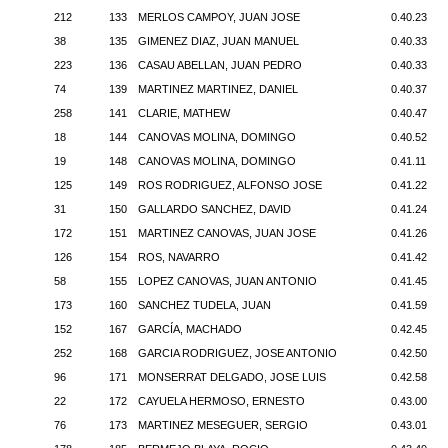
212
133
MERLOS CAMPOY, JUAN JOSE
0.40.23
38
135
GIMENEZ DIAZ, JUAN MANUEL
0.40.33
223
136
CASAU ABELLAN, JUAN PEDRO
0.40.33
74
139
MARTINEZ MARTINEZ, DANIEL
0.40.37
258
141
CLARIE, MATHEW
0.40.47
18
144
CANOVAS MOLINA, DOMINGO
0.40.52
19
148
CANOVAS MOLINA, DOMINGO
0.41.11
125
149
ROS RODRIGUEZ, ALFONSO JOSE
0.41.22
31
150
GALLARDO SANCHEZ, DAVID
0.41.24
172
151
MARTINEZ CANOVAS, JUAN JOSE
0.41.26
126
154
ROS, NAVARRO
0.41.42
58
155
LOPEZ CANOVAS, JUAN ANTONIO
0.41.45
173
160
SANCHEZ TUDELA, JUAN
0.41.59
152
167
GARCÍA, MACHADO
0.42.45
252
168
GARCIA RODRIGUEZ, JOSE ANTONIO
0.42.50
96
171
MONSERRAT DELGADO, JOSE LUIS
0.42.58
22
172
CAYUELA HERMOSO, ERNESTO
0.43.00
76
173
MARTINEZ MESEGUER, SERGIO
0.43.01