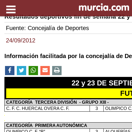
Resultados deportivos fin de semana 22 y
Fuente:
Concejalía de Deportes
24/09/2012
Información facilitada por la concejalía de D
22 y 23 DE SEPT
FU
CATEGORÍA
TERCERA DIVISIÓN
- GRUPO XIII -
C. F. C. HUERCAL OVERA C. F.
3
OLIMPICO C.
CATEGORÍA
PRIMERA AUTONÓMICA
OLIMPICO C. F. “B”
3
ALQUERÍAS