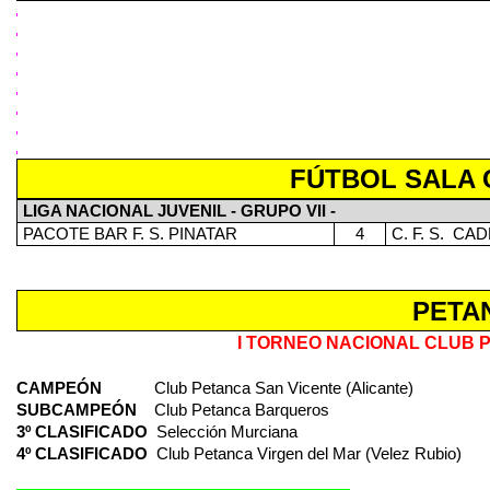
FÚTBOL SALA
LIGA NACIONAL JUVENIL - GRUPO VII -
PACOTE BAR F. S. PINATAR
4
C. F. S.
CAD
PETA
I TORNEO NACIONAL CLUB 
CAMPEÓN
Club Petanca San Vicente (Alicante)
SUBCAMPEÓN
Club Petanca Barqueros
3º CLASIFICADO
Selección Murciana
4º CLASIFICADO
Club Petanca Virgen del Mar (Velez Rubio)