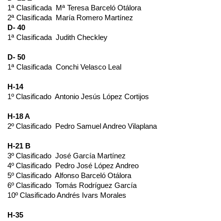
1ª Clasificada
Mª Teresa Barceló Otálora
2ª Clasificada
María Romero Martínez
D- 40
1ª Clasificada
Judith Checkley
D- 50
1ª Clasificada
Conchi Velasco Leal
H-14
1º Clasificado
Antonio Jesús López Cortijos
H-18 A
2º Clasificado
Pedro Samuel Andreo Vilaplana
H-21 B
3º Clasificado
José García Martínez
4º Clasificado
Pedro José López Andreo
5º Clasificado
Alfonso Barceló Otálora
6º Clasificado
Tomás Rodríguez García
10º Clasificado Andrés Ivars Morales
H-35