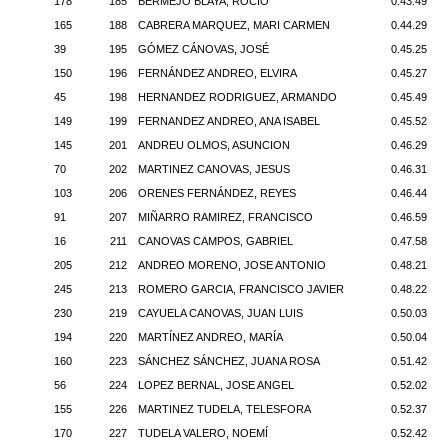
178
185
BERMEJO BLAYA, ROCIO
0.43.49
165
188
CABRERA MARQUEZ, MARI CARMEN
0.44.29
39
195
GÓMEZ CÁNOVAS, JOSÉ
0.45.25
150
196
FERNÁNDEZ ANDREO, ELVIRA
0.45.27
45
198
HERNANDEZ RODRIGUEZ, ARMANDO
0.45.49
149
199
FERNANDEZ ANDREO, ANA ISABEL
0.45.52
145
201
ANDREU OLMOS, ASUNCION
0.46.29
70
202
MARTINEZ CANOVAS, JESUS
0.46.31
103
206
ORENES FERNÁNDEZ, REYES
0.46.44
91
207
MIÑARRO RAMIREZ, FRANCISCO
0.46.59
16
211
CANOVAS CAMPOS, GABRIEL
0.47.58
205
212
ANDREO MORENO, JOSE ANTONIO
0.48.21
245
213
ROMERO GARCIA, FRANCISCO JAVIER
0.48.22
230
219
CAYUELA CANOVAS, JUAN LUIS
0.50.03
194
220
MARTÍNEZ ANDREO, MARÍA
0.50.04
160
223
SÁNCHEZ SÁNCHEZ, JUANA ROSA
0.51.42
56
224
LOPEZ BERNAL, JOSE ANGEL
0.52.02
155
226
MARTINEZ TUDELA, TELESFORA
0.52.37
170
227
TUDELA VALERO, NOEMÍ
0.52.42