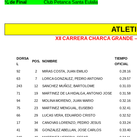
¼ de Final
Club Petanca Santa Eulalia
ATLET
XII CARRERA CHARCA GRANDE 
DORSA
TIEMPO
POS.
NOMBRE
L
OFICIAL
92
2
MIRAS COSTA, JUAN EMILIO
0.28.16
63
7
LORCA GONZALEZ, PEDRO ANTONIO
0.29.57
243
12
SANCHEZ MUÑOZ, BARTOLOME
0.31.03
71
19
MARTINEZ DE LA HIDALGA, ANTONIO JOSE
0.31.58
94
22
MOLINA MORENO, JUAN MARIO
0.32.16
75
23
MARTINEZ MENGUAL, EUSEBIO
0.32.41
66
29
LUCAS VERA, EDUARDO CRISTO
0.32.52
17
34
CANOVAS LORENZO, PEDRO JESUS
0.33.24
41
36
GONZALEZ ABELLAN, JOSE CARLOS
0.33.40