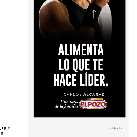
, que
an