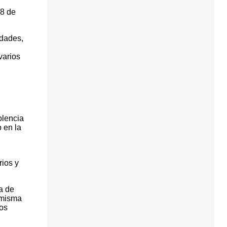
28 de
idades,
varios
olencia
 en la
ios y
a de
 misma
uos