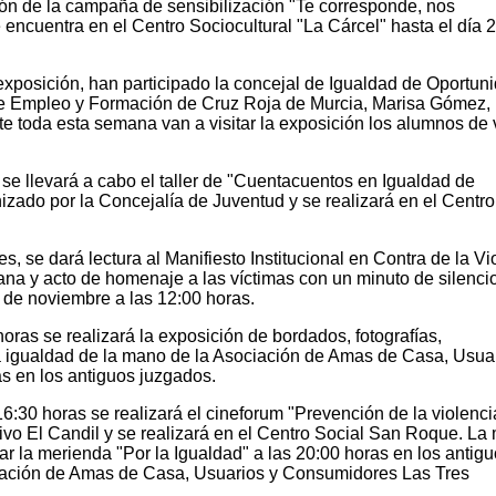
ón de la campaña de sensibilización "Te corresponde, nos
encuentra en el Centro Sociocultural "La Cárcel" hasta el día 
 exposición, han participado la concejal de Igualdad de Oportun
 de Empleo y Formación de Cruz Roja de Murcia, Marisa Gómez,
e toda esta semana van a visitar la exposición los alumnos de 
 se llevará a cabo el taller de "Cuentacuentos en Igualdad de
zado por la Concejalía de Juventud y se realizará en el Centro
, se dará lectura al Manifiesto Institucional en Contra de la Vi
na y acto de homenaje a las víctimas con un minuto de silencio
 de noviembre a las 12:00 horas.
oras se realizará la exposición de bordados, fotografías,
a igualdad de la mano de la Asociación de Amas de Casa, Usuar
 en los antiguos juzgados.
6:30 horas se realizará el cineforum "Prevención de la violenci
ivo El Candil y se realizará en el Centro Social San Roque. La
gar la merienda "Por la Igualdad" a las 20:00 horas en los antig
iación de Amas de Casa, Usuarios y Consumidores Las Tres