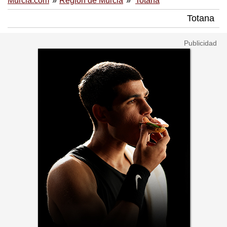
Murcia.com
Región de Murcia
Totana
Totana