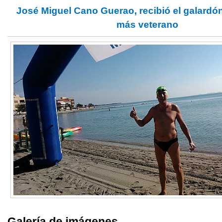
José Miguel Cano Guerao
,
recibió el galardó
más veterano
Galería de imágenes