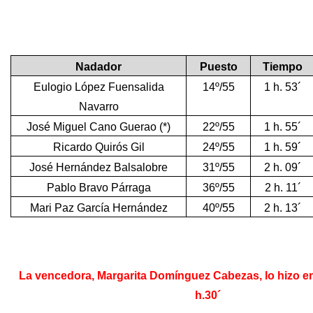
Nadador
Puesto
Tiempo
Eulogio López Fuensalida
14º/55
1 h. 53´
Navarro
José Miguel Cano Guerao (*)
22º/55
1 h. 55´
Ricardo Quirós Gil
24º/55
1 h. 59´
José Hernández Balsalobre
31º/55
2 h. 09´
Pablo Bravo Párraga
36º/55
2 h. 11´
Mari Paz García Hernández
40º/55
2 h. 13´
La vencedora, Margarita Domínguez Cabezas, lo hizo e
h.30´