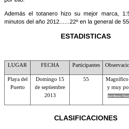
Además el totanero hizo su mejor marca, 1:5
minutos del año 2012......22º en la general de 
ESTADISTICAS
LUGAR
FECHA
Participantes
Observaci
Playa del
Domingo 15
55
Magnífico
Puerto
de septiembre
y muy po
2013
medusas bla
CLASIFICACIONES