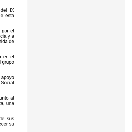
del IX
de esta
 por el
cia y a
mida de
r en el
l grupo
 apoyo
 Social
unto al
ta, una
 de sus
ecer su