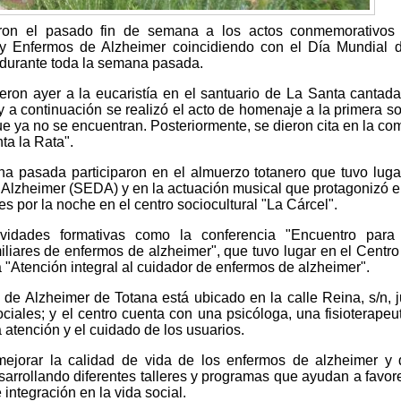
ieron el pasado fin de semana a los actos conmemorativos 
y Enfermos de Alzheimer coincidiendo con el Día Mundial 
 durante toda la semana pasada.
ron ayer a la eucaristía en el santuario de La Santa cantada
 a continuación se realizó el acto de homenaje a la primera so
ue ya no se encuentran. Posteriormente, se dieron cita en la co
ta la Rata".
na pasada participaron en el almuerzo totanero que tuvo luga
 Alzheimer (SEDA) y en la actuación musical que protagonizó e
s por la noche en el centro sociocultural "La Cárcel".
ividades formativas como la conferencia "Encuentro para
iliares de enfermos de alzheimer", que tuvo lugar en el Centro
 "Atención integral al cuidador de enfermos de alzheimer".
 de Alzheimer de Totana está ubicado en la calle Reina, s/n, j
ciales; y el centro cuenta con una psicóloga, una fisioterapeu
a atención y el cuidado de los usuarios.
mejorar la calidad de vida de los enfermos de alzheimer y
esarrollando diferentes talleres y programas que ayudan a favor
integración en la vida social.