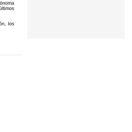
utónoma
últimos
ón, los