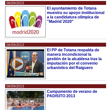
06/09/2013
El ayuntamiento de Totana
muestra su apoyo institucional
a la candidatura olímpica de
"Madrid´2020"
06/09/2013
El PP de Totana respalda de
manera incondicional la
gestión de la alcaldesa tras la
imputación por el convenio
urbanístico del Raiguero
06/09/2013
Campamento de verano de
PADISITO 2013