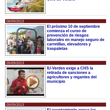
06/09/2013
El próximo 10 de septiembre
comienza el curso de
prevención de riesgos
laborales en manejo seguro de
carretillas, elevadores y
traspaletas
05/09/2013
IU-Verdes exige a CHS la
retirada de sanciones a
agricultores y regantes del
municipio
05/09/2013
El ayuntamiento apoya las