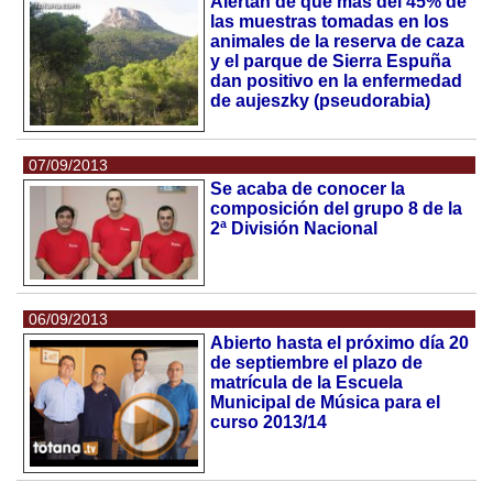
Alertan de que más del 45% de
las muestras tomadas en los
animales de la reserva de caza
y el parque de Sierra Espuña
dan positivo en la enfermedad
de aujeszky (pseudorabia)
07/09/2013
Se acaba de conocer la
composición del grupo 8 de la
2ª División Nacional
06/09/2013
Abierto hasta el próximo día 20
de septiembre el plazo de
matrícula de la Escuela
Municipal de Música para el
curso 2013/14