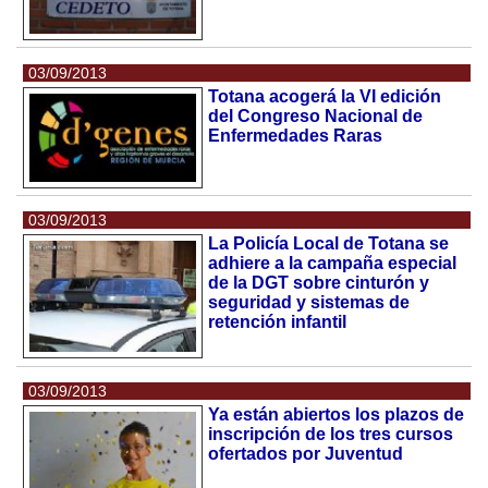
03/09/2013
Totana acogerá la VI edición
del Congreso Nacional de
Enfermedades Raras
03/09/2013
La Policía Local de Totana se
adhiere a la campaña especial
de la DGT sobre cinturón y
seguridad y sistemas de
retención infantil
03/09/2013
Ya están abiertos los plazos de
inscripción de los tres cursos
ofertados por Juventud