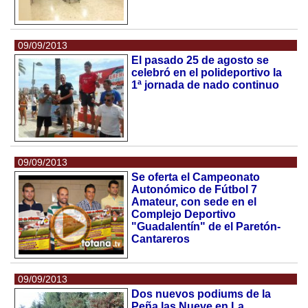
09/09/2013
El pasado 25 de agosto se
celebró en el polideportivo la
1ª jornada de nado continuo
09/09/2013
Se oferta el Campeonato
Autonómico de Fútbol 7
Amateur, con sede en el
Complejo Deportivo
"Guadalentín" de el Paretón-
Cantareros
09/09/2013
Dos nuevos podiums de la
Peña las Nueve en La