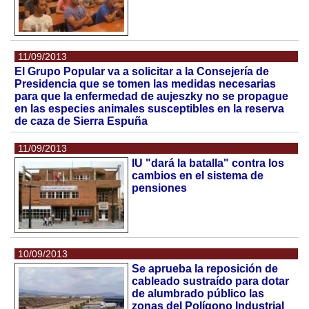
11/09/2013
El Grupo Popular va a solicitar a la Consejería de
Presidencia que se tomen las medidas necesarias
para que la enfermedad de aujeszky no se propague
en las especies animales susceptibles en la reserva
de caza de Sierra Espuña
11/09/2013
IU "dará la batalla" contra los
cambios en el sistema de
pensiones
10/09/2013
Se aprueba la reposición de
cableado sustraído para dotar
de alumbrado público las
zonas del Polígono Industrial