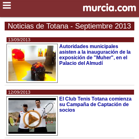
Noticias de Totana - Septiembre 2013
13/09/2013
Autoridades municipales
asisten a la inauguración de la
exposición de "Muher", en el
Palacio del Almudí
12/09/2013
El Club Tenis Totana comienza
su Campaña de Captación de
socios