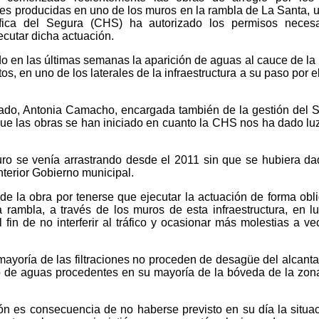
nes producidas en uno de los muros en la rambla de La Santa, 
fica del Segura (CHS) ha autorizado los permisos necesa
ecutar dicha actuación.
do en las últimas semanas la aparición de aguas al cauce de la
os, en uno de los laterales de la infraestructura a su paso por e
lado, Antonia Camacho, encargada también de la gestión del S
ue las obras se han iniciado en cuanto la CHS nos ha dado lu
muro se venía arrastrando desde el 2011 sin que se hubiera d
anterior Gobierno municipal.
e la obra por tenerse que ejecutar la actuación de forma obli
a rambla, a través de los muros de esta infraestructura, en l
 fin de no interferir al tráfico y ocasionar más molestias a ve
ayoría de las filtraciones no proceden de desagüe del alcantar
o de aguas procedentes en su mayoría de la bóveda de la zon
ón es consecuencia de no haberse previsto en su día la situa