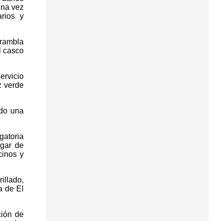
una vez
rios y
 rambla
l casco
ervicio
z verde
ado una
gatoria
ugar de
cinos y
illado,
a de El
ción de