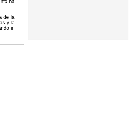
anto ha
a de la
as y la
ando el