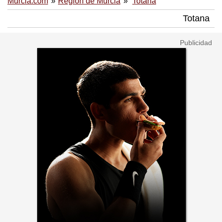
Murcia.com
Región de Murcia
Totana
Totana