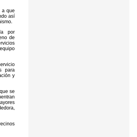
E a que
ndo así
mismo.
da por
leno de
rvicios
 equipo
ervicio
s para
ación y
 que se
uentran
mayores
dedora,
vecinos