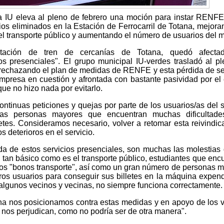
a IU eleva al pleno de febrero una moción para instar RENF
icios eliminados en la Estación de Ferrocarril de Totana, mejora
 el transporte público y aumentando el número de usuarios del 
ción de tren de cercanías de Totana, quedó afecta
os presenciales". El grupo municipal IU-verdes trasladó al p
echazando el plan de medidas de RENFE y esta pérdida de se
mpresa en cuestión y afrontada con bastante pasividad por el
que no hizo nada por evitarlo.
ontinuas peticiones y quejas por parte de los usuarios/as del s
 las personas mayores que encuentran muchas dificultade
etes. Consideramos necesario, volver a retomar esta reivindic
s deterioros en el servicio.
da de estos servicios presenciales, son muchas las molestias
 tan básico como es el transporte público, estudiantes que enc
r los "bonos transporte", así como un gran número de personas 
os usuarios para conseguir sus billetes en la máquina expen
lgunos vecinos y vecinas, no siempre funciona correctamente.
na nos posicionamos contra estas medidas y en apoyo de los 
nos perjudican, como no podría ser de otra manera".