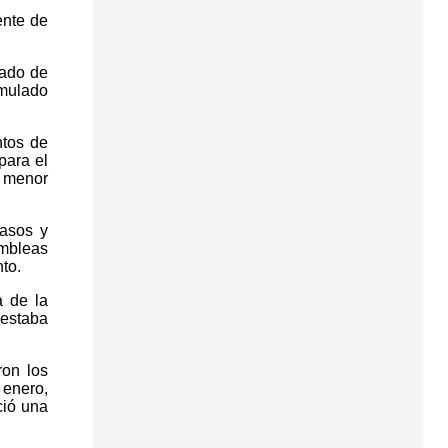
ente de
zado de
rmulado
ntos de
para el
a menor
asos y
ambleas
to.
a de la
 estaba
ron los
 enero,
ció una