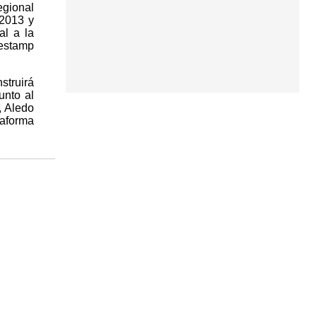
egional
 2013 y
al a la
estamp
struirá
unto al
, Aledo
taforma