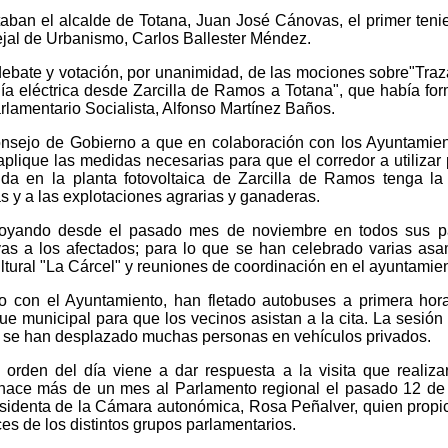
staban el alcalde de Totana, Juan José Cánovas, el primer teni
cejal de Urbanismo, Carlos Ballester Méndez.
debate y votación, por unanimidad, de las mociones sobre"Tra
rgía eléctrica desde Zarcilla de Ramos a Totana", que había fo
rlamentario Socialista, Alfonso Martínez Baños.
onsejo de Gobierno a que en colaboración con los Ayuntamie
aplique las medidas necesarias para que el corredor a utilizar 
ida en la planta fotovoltaica de Zarcilla de Ramos tenga l
as y a las explotaciones agrarias y ganaderas.
poyando desde el pasado mes de noviembre en todos sus p
ivas a los afectados; para lo que se han celebrado varias as
ltural "La Cárcel" y reuniones de coordinación en el ayuntamien
to con el Ayuntamiento, han fletado autobuses a primera hor
ue municipal para que los vecinos asistan a la cita. La sesión
én se han desplazado muchas personas en vehículos privados.
 orden del día viene a dar respuesta a la visita que realiza
 hace más de un mes al Parlamento regional el pasado 12 de
esidenta de la Cámara autonómica, Rosa Peñalver, quien propi
ces de los distintos grupos parlamentarios.