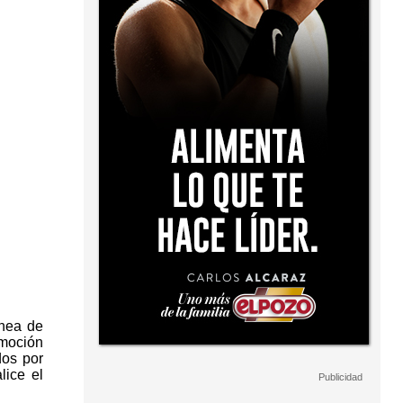
ínea de
 moción
dos por
lice el