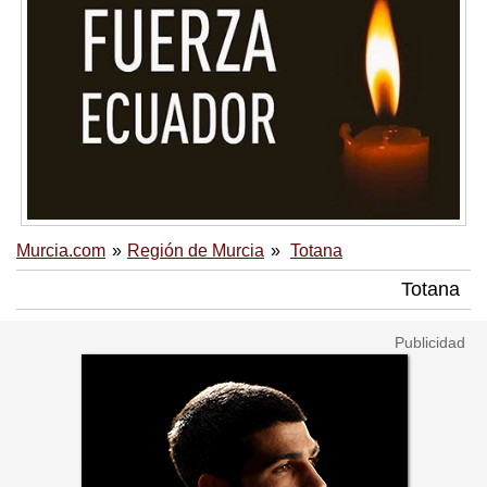
Murcia.com
Región de Murcia
Totana
Totana