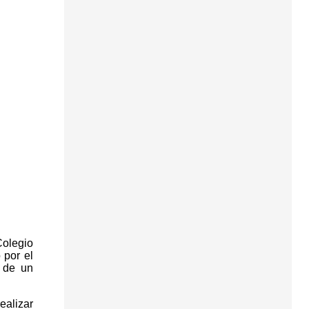
Colegio
 por el
s de un
ealizar