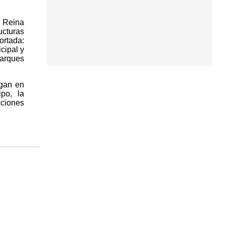
o Reina
ucturas
ortada:
cipal y
arques
ngan en
ipo, la
cciones