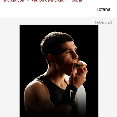
Murcia.com
Región de Murcia
Totana
Totana