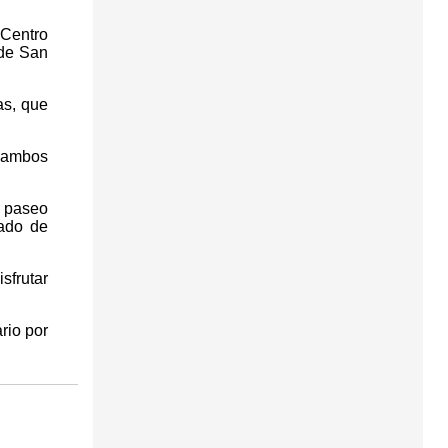
 Centro
 de San
as, que
e ambos
n paseo
lado de
sfrutar
rio por