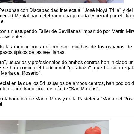
Personas con Discapacidad Intelectual "José Moyá Trilla" y del
medad Mental han celebrado una jornada especial por el Día
da.
on un estupendo Taller de Sevillanas impartido por Martín Mir
 asistentes.
do las indicaciones del profesor, muchos de los usuarios d
pasos típicos de las sevillanas.
iera", usuarios y profesionales de ambos centros han iniciado u
y se han comido el tradicional "garabazo", que ha sido rega
 María del Rosario".
cial en la que los 54 usuarios de ambos centros, han podido di
 celebración tradicional del día de "San Marcos".
colaboración de Martín Miras y de la Pastelería "María del Rosa
l.