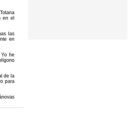
 Totana
n en el
has las
ente en
. Yo he
olígono
l de la
ro para
ánovas