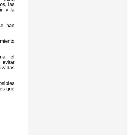
os, las
ín y la
se han
imiento
nar el
 evitar
ivadas
sibles
les que