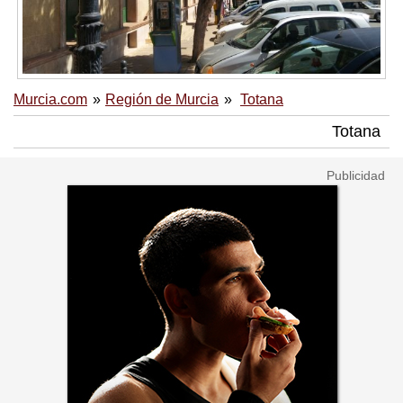
Murcia.com
Región de Murcia
Totana
Totana