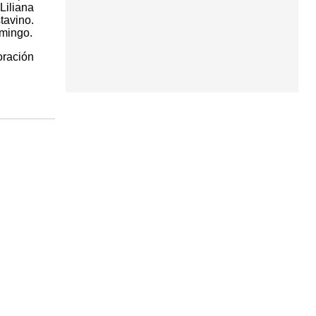
Liliana
tavino.
omingo.
oración