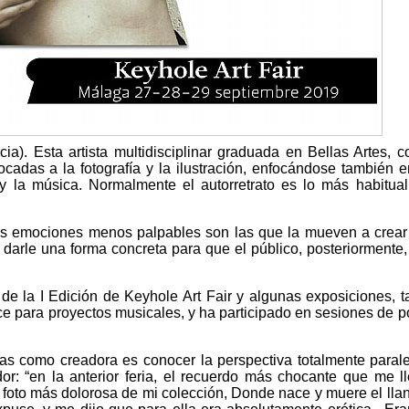
ia). Esta artista multidisciplinar graduada en Bellas Artes, c
adas a la fotografía y la ilustración, enfocándose también e
y la música. Normalmente el autorretrato es lo más habitua
as emociones menos palpables son las que la mueven a crear
 y darle una forma concreta para que el público, posteriormente
e la I Edición de Keyhole Art Fair y algunas exposiciones, 
ce para proyectos musicales, y ha participado en sesiones de p
as como creadora es conocer la perspectiva totalmente paral
or: “en la anterior feria, el recuerdo más chocante que me l
 foto más dolorosa de mi colección, Donde nace y muere el llan