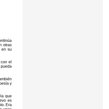
ontinúa
n otras
l en su
 con el
, pueda
también
oesía y
ela que
levo es
to. Era