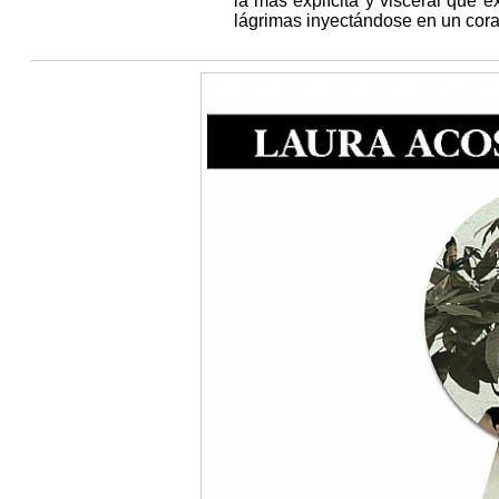
la más explícita y visceral que 
lágrimas inyectándose en un coraz