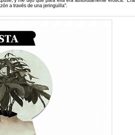
expuse, y me dijo que para ella era absolutamente erótica. Er
ón a través de una jeringuilla”.