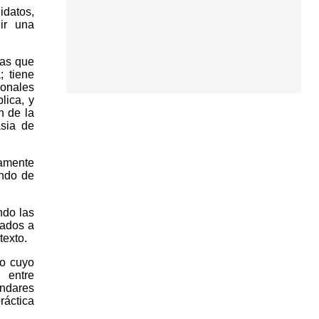
idatos,
ir una
cas que
; tiene
ionales
lica, y
n de la
asia de
damente
endo de
ndo las
lados a
texto.
so cuyo
 entre
ándares
áctica