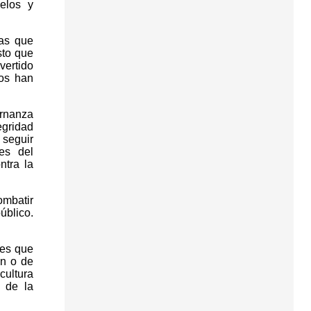
elos y
cas que
sto que
vertido
pos han
ernanza
egridad
a seguir
es del
ntra la
ombatir
úblico.
les que
ón o de
cultura
o de la