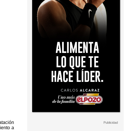
atación
iento a