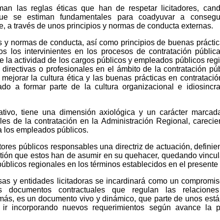
n las reglas éticas que han de respetar licitadores, cand
, que se estiman fundamentales para coadyuvar a consegu
te, a través de unos principios y normas de conducta externas.
s y normas de conducta, así como principios de buenas prácti
s los intervinientes en los procesos de contratación pública
de la actividad de los cargos públicos y empleados públicos reg
directivas o profesionales en el ámbito de la contratación púb
mejorar la cultura ética y las buenas prácticas en contratació
do a formar parte de la cultura organizacional e idiosincr
tivo, tiene una dimensión axiológica y un carácter marca
les de la contratación en la Administración Regional, careci
 a los empleados públicos.
tores públicos responsables una directriz de actuación, definie
stión que estos han de asumir en su quehacer, quedando vincu
úblicos regionales en los términos establecidos en el presente 
esas y entidades licitadoras se incardinará como un compromi
s documentos contractuales que regulan las relaciones
emás, es un documento vivo y dinámico, que parte de unos est
ir incorporando nuevos requerimientos según avance la pr