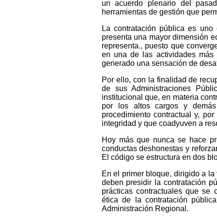
un acuerdo plenario del pasa
herramientas de gestión que perm
La contratación pública es uno
presenta una mayor dimensión ec
representa., puesto que converge
en una de las actividades más 
generado una sensación de desafe
Por ello, con la finalidad de re
de sus Administraciones Públic
institucional que, en materia contr
por los altos cargos y demás 
procedimiento contractual y, por
integridad y que coadyuven a res
Hoy más que nunca se hace prec
conductas deshonestas y reforzar 
El código se estructura en dos blo
En el primer bloque, dirigido a la
deben presidir la contratación p
prácticas contractuales que se 
ética de la contratación públic
Administración Regional.