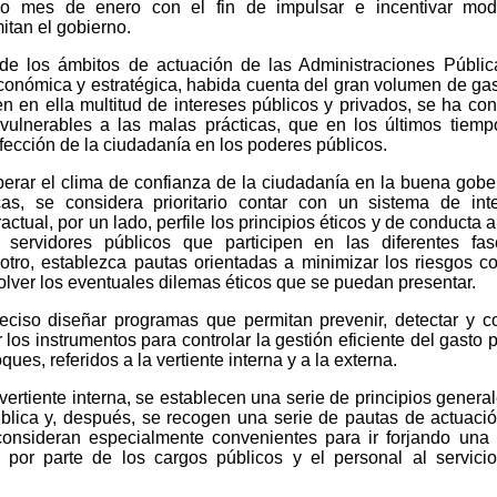
do mes de enero con el fin de impulsar e incentivar mod
itan el gobierno.
 de los ámbitos de actuación de las Administraciones Públi
onómica y estratégica, habida cuenta del gran volumen de ga
n en ella multitud de intereses públicos y privados, se ha con
vulnerables a las malas prácticas, que en los últimos tiem
cción de la ciudadanía en los poderes públicos.
cuperar el clima de confianza de la ciudadanía en la buena gob
as, se considera prioritario contar con un sistema de int
actual, por un lado, perfile los principios éticos y de conducta 
servidores públicos que participen en las diferentes fas
 otro, establezca pautas orientadas a minimizar los riesgos co
olver los eventuales dilemas éticos que se puedan presentar.
iso diseñar programas que permitan prevenir, detectar y c
los instrumentos para controlar la gestión eficiente del gasto p
ques, referidos a la vertiente interna y a la externa.
 vertiente interna, se establecen una serie de principios genera
ública y, después, se recogen una serie de pautas de actuaci
consideran especialmente convenientes para ir forjando una 
a por parte de los cargos públicos y el personal al servici