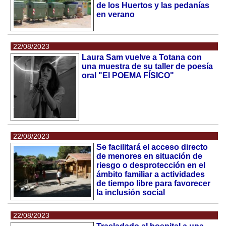
de los Huertos y las pedanías
en verano
22/08/2023
Laura Sam vuelve a Totana con
una muestra de su taller de poesía
oral "El POEMA FÍSICO"
22/08/2023
Se facilitará el acceso directo
de menores en situación de
riesgo o desprotección en el
ámbito familiar a actividades
de tiempo libre para favorecer
la inclusión social
22/08/2023