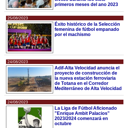
primeros meses del ano 2023
25/08/2023
Éxito histórico de la Selección
femenina de fútbol empanado
por el machismo
24/08/2023
Adif-Alta Velocidad anuncia el
proyecto de construcción de
la nueva estación ferroviaria
de Totana en el Corredor
Mediterráneo de Alta Velocidad
24/08/2023
La Liga de Fútbol Aficionado
"Enrique Ambit Palacios"
2023/2024 comenzará en
octubre