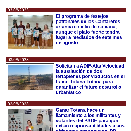
03/08/2023
El programa de festejos
patronales de los Cantareros
arranca este fin de semana,
aunque el plato fuerte tendrá
lugar a mediados de este mes
de agosto
03/08/2023
Solicitan a ADIF-Alta Velocidad
la sustitución de dos
terraplenes por viaductos en el
tramo Totana-Totana para
garantizar el futuro desarrollo
urbanístico
02/08/2023
Ganar Totana hace un
llamamiento a los militantes y
votantes del PSOE para que
exijan responsabilidades a sus