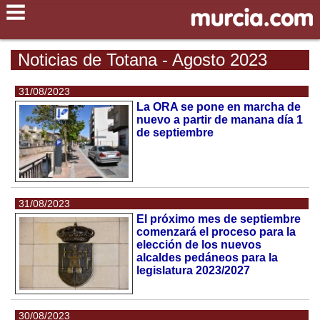
Noticias de Totana - Agosto 2023
31/08/2023
La ORA se pone en marcha de
nuevo a partir de manana día 1
de septiembre
31/08/2023
El próximo mes de septiembre
comenzará el proceso para la
elección de los nuevos
alcaldes pedáneos para la
legislatura 2023/2027
30/08/2023