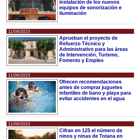
instalación de los nuevos
equipos de sonorización e
iluminación
11/08/2023
Aprueban el proyecto de
Refuerzo Técnico y
Administrativo para las áreas
de Intervención, Turismo,
Fomento y Empleo
11/08/2023
Ofrecen recomendaciones
antes de comprar juguetes
infantiles de bano y playa para
evitar accidentes en el agua
11/08/2023
Cifran en 125 el número de
ninos y ninas de Totana en