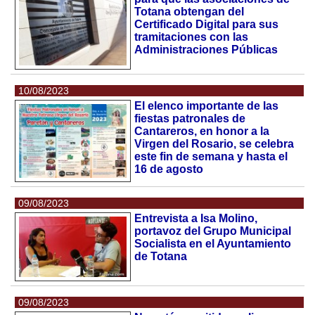
Totana obtengan del
Certificado Digital para sus
tramitaciones con las
Administraciones Públicas
10/08/2023
El elenco importante de las
fiestas patronales de
Cantareros, en honor a la
Virgen del Rosario, se celebra
este fin de semana y hasta el
16 de agosto
09/08/2023
Entrevista a Isa Molino,
portavoz del Grupo Municipal
Socialista en el Ayuntamiento
de Totana
09/08/2023