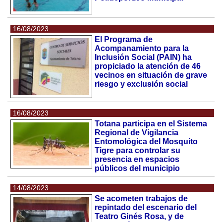
16/08/2023
El Programa de
Acompanamiento para la
Inclusión Social (PAIN) ha
propiciado la atención de 46
vecinos en situación de grave
riesgo y exclusión social
16/08/2023
Totana participa en el Sistema
Regional de Vigilancia
Entomológica del Mosquito
Tigre para controlar su
presencia en espacios
públicos del municipio
14/08/2023
Se acometen trabajos de
repintado del escenario del
Teatro Ginés Rosa, y de