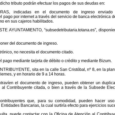
dicho tributo podrán efectuar los pagos de sus deudas en:
S, indicadas en el documento de ingreso enviado
l pago por internet a través del servicio de banca electrónica d
o en sus cajeros habilitados.
 AYUNTAMIENTO, “subsedetributaria.totana.es”, disponie
isponer del documento de ingreso.
ectrónico, no necesita el documento citado.
l pago mediante tarjeta de débito o crédito y mediante Bizum.
IBUYENTE, sita en la calle San Cristóbal, nº 8, en la plan
viernes, y en horario de 9 a 14 horas.
travíen el documento de ingreso, pueden obtener un duplic
 al Contribuyente citada, o bien a través de la Subsede Elec
contribuyentes que, para su comodidad, pueden hacer uso
Entidades Bancarias, la cual surtiría efecto para ejercicios suc
ulta, puede contactar con la Oficina de Atención al Contribuy