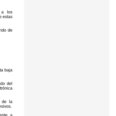
 a los
e estas
ndo de
ta baja
ado del
trónica
 de la
esivos.
ente, a