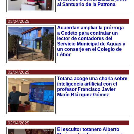
al Santuario de la Patrona
03/04/2025
Acuerdan ampliar la prórroga
a Cedeto para contratar un
lector de contadores del
Servicio Municipal de Aguas y
un conserje en el Colegio de
Lébor
02/04/2025
Totana acoge una charla sobre
inteligencia artificial con el
profesor Francisco Javier
Marín Blázquez Gómez
02/04/2025
El escultor totanero Alberto