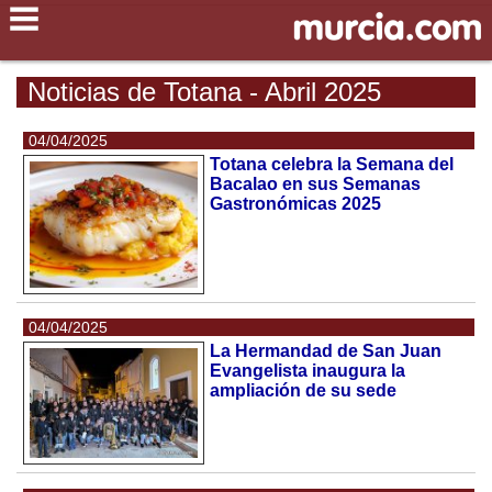
Noticias de Totana - Abril 2025
04/04/2025
Totana celebra la Semana del
Bacalao en sus Semanas
Gastronómicas 2025
04/04/2025
La Hermandad de San Juan
Evangelista inaugura la
ampliación de su sede