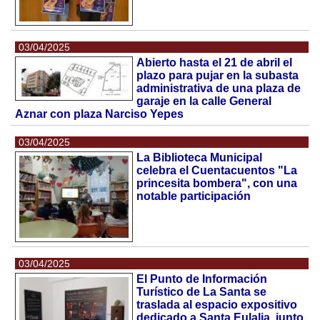
03/04/2025
Abierto hasta el 21 de abril el
plazo para pujar en la subasta
administrativa de una plaza de
garaje en la calle General
Aznar con plaza Narciso Yepes
03/04/2025
La Biblioteca Municipal
celebra el Cuentacuentos "La
princesita bombera", con una
notable participación
03/04/2025
El Punto de Información
Turístico de La Santa se
traslada al espacio expositivo
dedicado a Santa Eulalia, junto