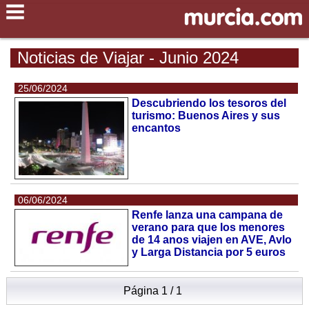
Noticias de Viajar - Junio 2024
25/06/2024
Descubriendo los tesoros del
turismo: Buenos Aires y sus
encantos
06/06/2024
Renfe lanza una campana de
verano para que los menores
de 14 anos viajen en AVE, Avlo
y Larga Distancia por 5 euros
Página 1 / 1