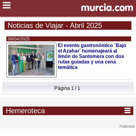
Noticias de Viajar - Abril 2025
08/04/2025
El evento gastronómico ´Bajo
el Azahar´ homenajeará al
limón de Santomera con dos
rutas guiadas y una cena
temática
Página 1 / 1
Hemeroteca