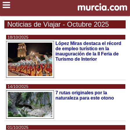
Noticias de Viajar - Octubre 2025
18/10/2025
López Miras destaca el récord
de empleo turístico en la
inauguración de la II Feria de
Turismo de Interior
14/10/2025
7 rutas originales por la
naturaleza para este otono
01/10/2025