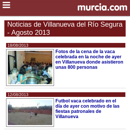
Noticias de Villanueva del Río Segura
- Agosto 2013
18/08/2013
Fotos de la cena de la vaca
celebrada en la noche de ayer
en Villanueva donde asistieron
unas 800 personas
12/08/2013
Futbol vaca celebrado en el
día de ayer con motivo de las
fiestas patronales de
Villanueva