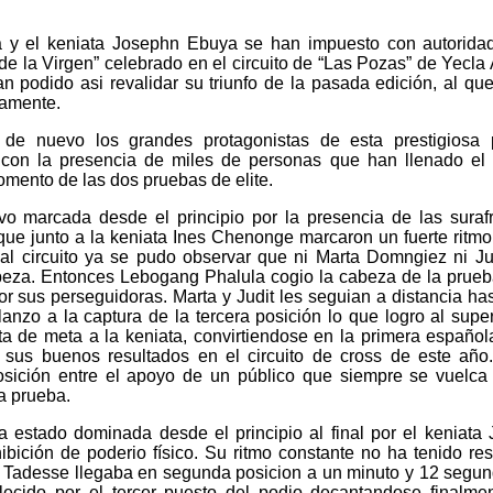
 y el keniata Josephn Ebuya se han impuesto con autorida
de la Virgen” celebrado en el circuito de “Las Pozas” de Yecla 
 podido asi revalidar su triunfo de la pasada edición, al qu
vamente.
o de nuevo los grandes protagonistas de esta prestigiosa 
y con la presencia de miles de personas que han llenado el 
omento de las dos pruebas de elite.
o marcada desde el principio por la presencia de las suraf
ue junto a la keniata Ines Chenonge marcaron un fuerte ritm
a al circuito ya se pudo observar que ni Marta Domngiez ni Ju
abeza. Entonces Lebogang Phalula cogio la cabeza de la prueb
r sus perseguidoras. Marta y Judit les seguian a distancia ha
 lanzo a la captura de la tercera posición lo que logro al supe
cta de meta a la keniata, convirtiendose en la primera español
do sus buenos resultados en el circuito de cross de este año
sición entre el apoyo de un público que siempre se vuelca
a prueba.
 estado dominada desde el principio al final por el keniata
ición de poderio físico. Su ritmo constante no ha tenido re
eo Tadesse llegaba en segunda posicion a un minuto y 12 segu
lecido por el tercer puesto del podio decantandose finalme