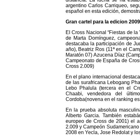
argentino Carlos Carriqueo, segu
español en esta edición, demost
Gran cartel para la edicion 2009
El Cross Nacional “Fiestas de la 
de Marta Domínguez, campeona 
destacaba la participación de Ju
año), Beatriz Ros (11ª en el C
Maratón 07) Azucena Díaz (Camp
Campeonato de España de Cross 
Cross 2.009)
En el plano internacional destac
de las surafricana Lebogang Phal
Lebo Phalula (tercera en el Cr
Chaabi, vendedora del últim
Cordoba(novena en el ranking es
En la prueba absoluta masculin
Alberto Garcia. También estabá
europeo de Cross de 2001) el a
2.009 y Campeón Sudamericano de 
2008 en Yecla, Jose Redolat y lo