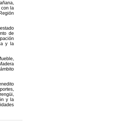
mañana,
 con la
 Región
estado
ento de
upación
a y la
Mueble,
 Madera
 ámbito
enedito
portes,
engüi,
ón y la
idades