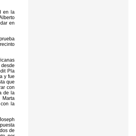
d en la
Alberto
edar en
prueba
recinto
ricanas
o desde
dit Pla
a y fue
sta que
rar con
a de la
. Marta
 con la
 Joseph
spuesta
ndos de
nte por