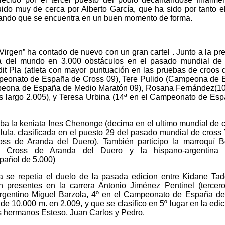
ido muy de cerca por Alberto García, que ha sido por tanto e
rando que se encuentra en un buen momento de forma.
Virgen” ha contado de nuevo con un gran cartel . Junto a la pr
del mundo en 3.000 obstáculos en el pasado mundial de B
dit Pla (atleta con mayor puntuación en las pruebas de croos 
ampeonato de España de Cross 09), Tere Pulido (Campeona de
eona de España de Medio Maratón 09), Rosana Fernández(10
largo 2.005), y Teresa Urbina (14ª en el Campeonato de Es
aba la keniata Ines Chenonge (decima en el ultimo mundial de c
ula, clasificada en el puesto 29 del pasado mundial de cross
oss de Aranda del Duero). También participo la marroquí 
o Cross de Aranda del Duero y la hispano-argentina 
pañol de 5.000)
a se repetia el duelo de la pasada edicion entre Kidane Ta
n presentes en la carrera Antonio Jiménez Pentinel (tercer
rgentino Miguel Barzola, 4º en el Campeonato de España d
10.000 m. en 2.009, y que se clasifico en 5º lugar en la edic
s hermanos Esteso, Juan Carlos y Pedro.