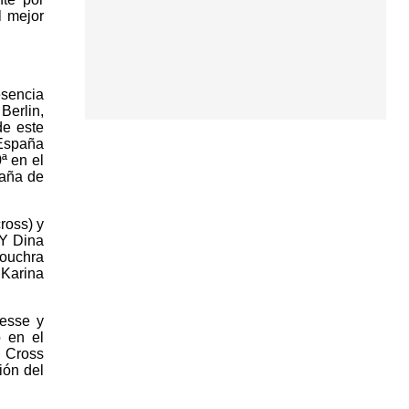
l mejor
esencia
erlin,
de este
 España
ª en el
paña de
ross) y
 Y Dina
Bouchra
Karina
desse y
o en el
e Cross
ión del