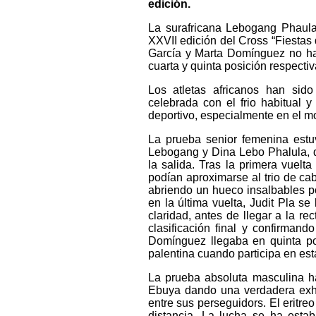
edición.
La surafricana Lebogang Phaula
XXVII edición del Cross “Fiestas 
García y Marta Domínguez no han
cuarta y quinta posición respecti
Los atletas africanos han sid
celebrada con el frio habitual 
deportivo, especialmente en el m
La prueba senior femenina estuv
Lebogang y Dina Lebo Phalula, q
la salida. Tras la primera vuelt
podían aproximarse al trio de c
abriendo un hueco insalbables po
en la última vuelta, Judit Pla se
claridad, antes de llegar a la re
clasificación final y confirman
Domínguez llegaba en quinta po
palentina cuando participa en est
La prueba absoluta masculina ha
Ebuya dando una verdadera exhib
entre sus perseguidors. El eritr
distancia. La lucha se ha estab