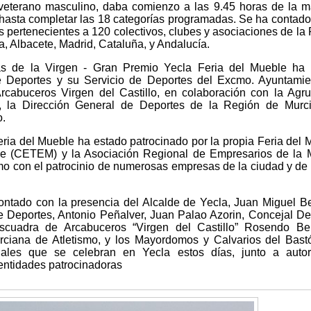
 veterano masculino, daba comienzo a las 9.45 horas de la 
hasta completar las 18 categorías programadas. Se ha contado
s pertenecientes a 120 colectivos, clubes y asociaciones de la
 Albacete, Madrid, Cataluña, y Andalucía.
as de la Virgen - Gran Premio Yecla Feria del Mueble ha 
e Deportes y su Servicio de Deportes del Excmo. Ayuntami
rcabuceros Virgen del Castillo, en colaboración con la Agr
o, la Dirección General de Deportes de la Región de Murci
o.
eria del Mueble ha estado patrocinado por la propia Feria del 
le (CETEM) y la Asociación Regional de Empresarios de la
 con el patrocinio de numerosas empresas de la ciudad y de
contado con la presencia del Alcalde de Yecla, Juan Miguel B
e Deportes, Antonio Peñalver, Juan Palao Azorin, Concejal De
Escuadra de Arcabuceros “Virgen del Castillo” Rosendo Ber
rciana de Atletismo, y los Mayordomos y Calvarios del Bast
ales que se celebran en Yecla estos días, junto a autor
entidades patrocinadoras